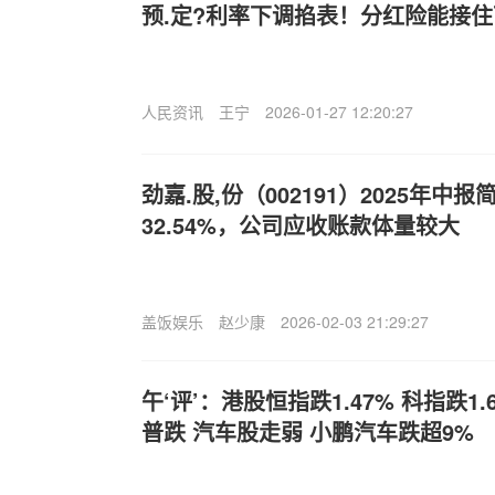
预.定?利率下调掐表！分红险能接
人民资讯
王宁
2026-01-27 12:20:27
劲嘉.股,份（002191）2025年
32.54%，公司应收账款体量较大
盖饭娱乐
赵少康
2026-02-03 21:29:27
午‘评’：港股恒指跌1.47% 科指跌1
普跌 汽车股走弱 小鹏汽车跌超9%