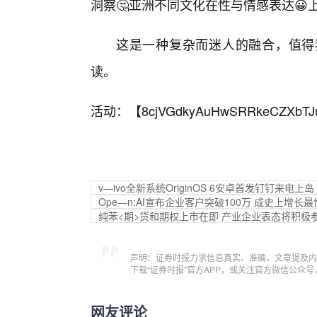
洞察🤔亚洲不同文化在性与情感表达😀
这是一种复杂而迷人的融合，值得
读。
活动：【
8cjVGdkyAuHwSRRkeCZXbTJ
v—ivo全新系统OriginOS 6安卓首发钉钉来电上岛
Ope—n;AI宣布企业客户突破100万 成史上增长
纯苯<期>货和期权上市在即 产业企业表态将积极
声明：证券时报力求信息真实、准确，文章提及内
下载“证券时报”官方APP，或关注官方微信公众
网友评论